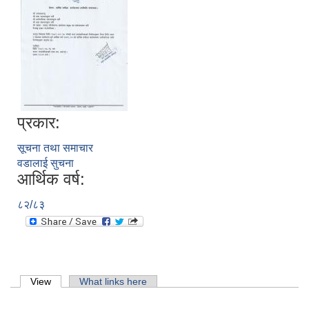
प्रकार:
सूचना तथा समाचार
वडालाई सुचना
आर्थिक वर्ष:
८२/८३
लिसंखु पाखर गाउँपालिकाको आ.व. २०८१/८२ को बैशाख देखि असार मसान्त सम्मको स्वतःप्रकाशन
Primary tabs
View
(active tab)
What links here
आ.व. २०८१/८२ को माघ देखि चैत मसान्त सम्मको स्वतःप्रकाशन विवरण ।