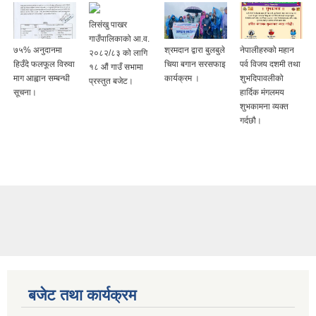
लिसंखु पाखर
गाउँपालिकाको आ.व.
७५% अनुदानमा
श्रमदान द्वारा बुलबुले
नेपालीहरुको महान
२०८२/८३ को लागि
हिउँदे फलफूल विरुवा
चिया बगान सरसफाइ
पर्व विजय दशमी तथा
१८ औं गाउँ सभामा
माग आह्वान सम्बन्धी
कार्यक्रम ।
शुभदिपावलीको
प्रस्तुत बजेट।
सूचना।
हार्दिक मंगलमय
शुभकामना व्यक्त
गर्दछौ।
बजेट तथा कार्यक्रम