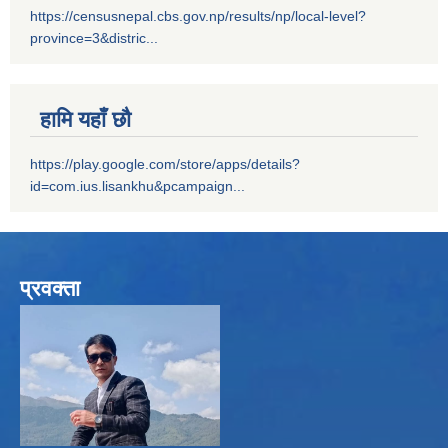
https://censusnepal.cbs.gov.np/results/np/local-level?
province=3&distric...
हामि यहाँ छौ
https://play.google.com/store/apps/details?
id=com.ius.lisankhu&pcampaign...
प्रवक्ता