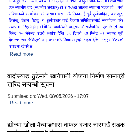
लिसंखुपाखर गाउँपालिका बागमती प्रदेश अन्तर्गत सिन्धुपाल्चोक जिल्लामा अवस्थित
एक स्थानीय तह (स्थानीय सरकार) हो र २०७३ सालमा स्थापना भएको हो। नयाँ
संविधानको कार्यान्वयनको क्रममा यस गाउँपालिकालाई पूर्व ठुलोधादिङ, अत्तरपुर,
लिसंखु, जेठल, पेट्कु, र ठुलोपाखर गाउँ विकास समितिहरूलाई समायोजन गरेर
स्थापना गरिएको हो। भौगोलिक अवस्थिति अनुसार यो गाउँपालिका २७ डिग्री ४०
मिनेट २० सेकेन्ड उत्तरी अक्षांश देखि ८५ डिग्री ५३ मिनेट ०९ सेकेन्ड पूर्वी
देशान्तर सम्म फैलिएको छ। यस गाउँपालिका समुन्द्री सहत देखि १९३० मिटरको
उचाईमा रहेको छ।
Read more
about लिसंखु पाखर गाउँपालिकाको संक्षिप्त परिचय
वादीस्याङ ठुटेमाने खानेपानी याेजना निर्माण सामाग्री
खरिद सम्बन्धी सूचना
Submitted on:
Wed, 08/05/2026 - 17:07
लिसंखु पाखर गाउँपालिकाको आ.व. २०८१/८२ को बैशाख देखि असार मसान्त सम्मको स्वतःप्रकाशन
Read more
about वादीस्याङ ठुटेमाने खानेपानी याेजना निर्माण सामाग्री
खरिद सम्बन्धी सूचना
आ.व. २०८१/८२ को माघ देखि चैत मसान्त सम्मको स्वतःप्रकाशन विवरण ।
ह्याेक्पा खाेला मैच्याङधारा वाफल बजार नारगाउँ सडक