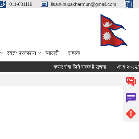
011-691118
lisankhupakharmun@gmail.com
स्वतः प्रकाशन
ग्यालरी
सम्पर्क
करार सेवा लिने सम्बन्धी सूचना
आ व २०८२/०८३ काे