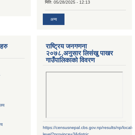
मिति:
05/28/2025 - 12:13
अन्य
यहरु
राष्ट्रिय जनगणना
२०७८,अनुसार लिसंखु पाखर
गाउँपालिकाको विवरण
य
ालय
लय
https://censusnepal.cbs.gov.np/results/np/local-
level?province=3&distric...