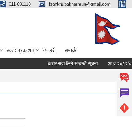
011-691118
lisankhupakharmun@gmail.com
स्वतः प्रकाशन
ग्यालरी
सम्पर्क
करार सेवा लिने सम्बन्धी सूचना
आ व २०८२/०८३ काे स