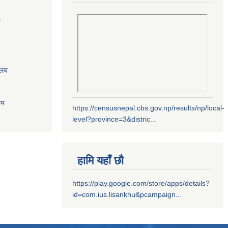
य
ालय
लय
https://censusnepal.cbs.gov.np/results/np/local-
level?province=3&distric...
हामि यहाँ छौ
https://play.google.com/store/apps/details?
id=com.ius.lisankhu&pcampaign...