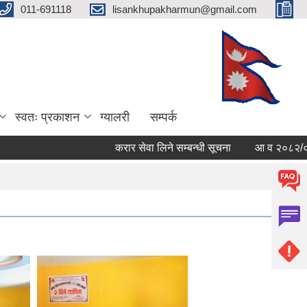
011-691118
lisankhupakharmun@gmail.com
स्वतः प्रकाशन
ग्यालरी
सम्पर्क
करार सेवा लिने सम्बन्धी सूचना
आ व २०८२/०८३ काे स