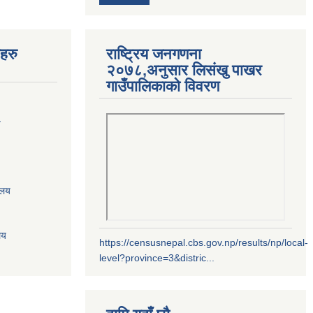
यहरु
राष्ट्रिय जनगणना
२०७८,अनुसार लिसंखु पाखर
गाउँपालिकाको विवरण
य
ालय
लय
https://censusnepal.cbs.gov.np/results/np/local-
level?province=3&distric...