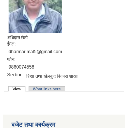
अधिकृत छैटौ
ईमेल:
dharmarimal5@gmail.com
फोन:
9860074558
Section:
शिक्षा तथा खेलकुद विकास शाखा
Primary tabs
View
(active tab)
What links here
लिसंखु पाखर गाउँपालिकाको आ.व. २०८१/८२ को बैशाख देखि असार मसान्त सम्मको स्वतःप्रकाशन
आ.व. २०८१/८२ को माघ देखि चैत मसान्त सम्मको स्वतःप्रकाशन विवरण ।
बजेट तथा कार्यक्रम