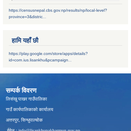
https://censusnepal.cbs.gov.np/results/np/local-level?
province=3&distric...
हामि यहाँ छौ
https://play.google.com/store/apps/details?
id=com.ius.lisankhu&pcampaign...
सम्पर्क विवरण
लिसंखु पाखर गाउँपालिका
गाउँ कार्यपालिकाको कार्यालय
अत्तरपुर, सिन्धुपाल्चोक
ईमेल ः
info@lisankhupakharmun.gov.np