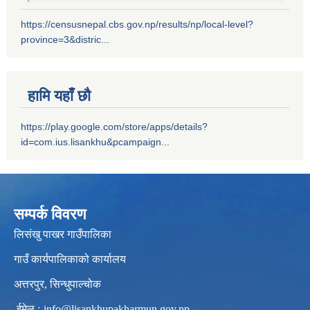
https://censusnepal.cbs.gov.np/results/np/local-level?
province=3&distric...
हामि यहाँ छौ
https://play.google.com/store/apps/details?
id=com.ius.lisankhu&pcampaign...
सम्पर्क विवरण
लिसंखु पाखर गाउँपालिका
गाउँ कार्यपालिकाको कार्यालय
अत्तरपुर, सिन्धुपाल्चोक
ईमेल ः
info@lisankhupakharmun.gov.np