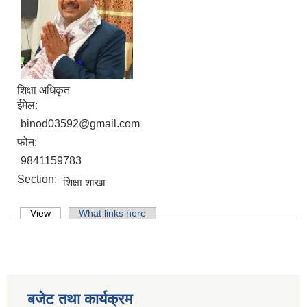
शिक्षा अधिकृत
ईमेल:
binod03592@gmail.com
फोन:
9841159783
Section:
शिक्षा शाखा
Primary tabs
View
(active tab)
What links here
लिसंखु पाखर गाउँपालिकाको आ.व. २०८१/८२ को बैशाख देखि असार मसान्त सम्मको स्वतःप्रकाशन
आ.व. २०८१/८२ को माघ देखि चैत मसान्त सम्मको स्वतःप्रकाशन विवरण ।
बजेट तथा कार्यक्रम