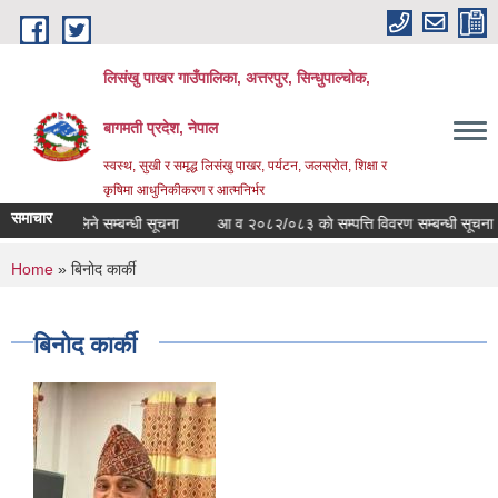
Skip to main content
लिसंखु पाखर गाउँपालिका, अत्तरपुर, सिन्धुपाल्चोक,
बागमती प्रदेश, नेपाल
स्वस्थ, सुखी र समृद्ध लिसंखु पाखर, पर्यटन, जलस्रोत, शिक्षा र
कृषिमा आधुनिकीकरण र आत्मनिर्भर
समाचार
करार सेवा लिने सम्बन्धी सूचना
आ व २०८२/०८३ काे सम्पत्ति विवरण सम्बन्धी सूचना
You are here
Home
» बिनोद कार्की
बिनोद कार्की