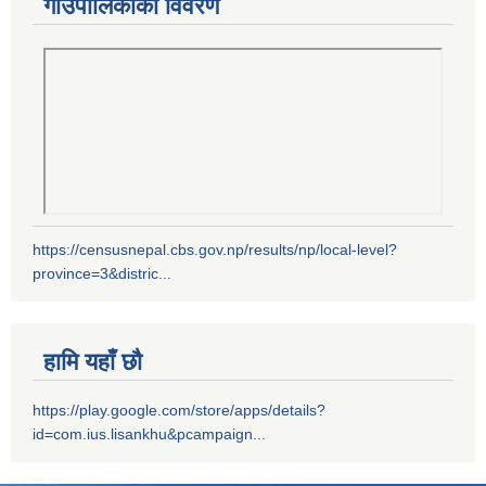
गाउँपालिकाको विवरण
https://censusnepal.cbs.gov.np/results/np/local-level?
province=3&distric...
हामि यहाँ छौ
https://play.google.com/store/apps/details?
id=com.ius.lisankhu&pcampaign...