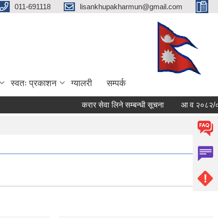
011-691118
lisankhupakharmun@gmail.com
स्वतः प्रकाशन
ग्यालरी
सम्पर्क
करार सेवा लिने सम्बन्धी सूचना
आ व २०८२/०८३ काे