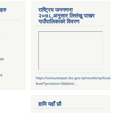
यहरु
राष्ट्रिय जनगणना
२०७८,अनुसार लिसंखु पाखर
गाउँपालिकाको विवरण
य
ालय
लय
https://censusnepal.cbs.gov.np/results/np/local-
level?province=3&distric...
हामि यहाँ छौ