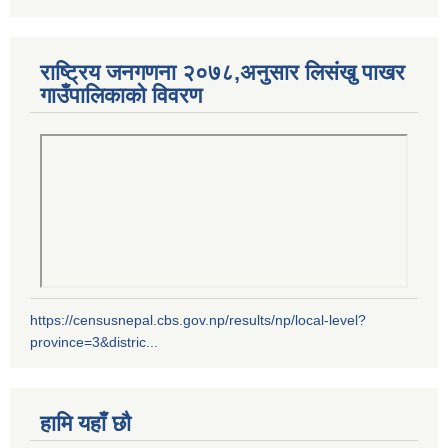
राष्ट्रिय जनगणना २०७८,अनुसार लिसंखु पाखर
गाउँपालिकाको विवरण
https://censusnepal.cbs.gov.np/results/np/local-level?
province=3&distric...
हामि यहाँ छौ