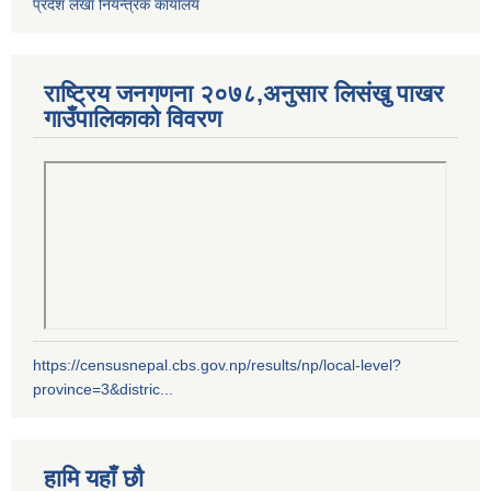
प्रदेश लेखा नियन्त्रक कार्यालय
राष्ट्रिय जनगणना २०७८,अनुसार लिसंखु पाखर
गाउँपालिकाको विवरण
https://censusnepal.cbs.gov.np/results/np/local-level?
province=3&distric...
हामि यहाँ छौ