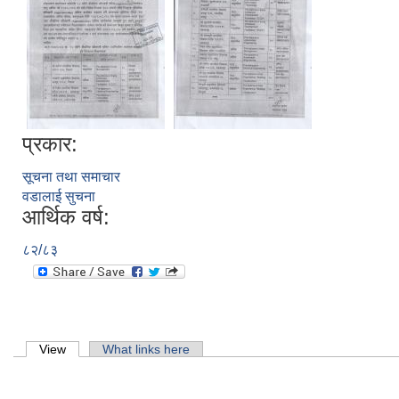
प्रकार:
सूचना तथा समाचार
वडालाई सुचना
आर्थिक वर्ष:
८२/८३
Primary tabs
View
(active tab)
What links here