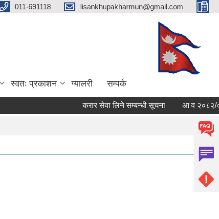
011-691118
lisankhupakharmun@gmail.com
स्वतः प्रकाशन
ग्यालरी
सम्पर्क
करार सेवा लिने सम्बन्धी सूचना
आ व २०८२/०८३ काे 