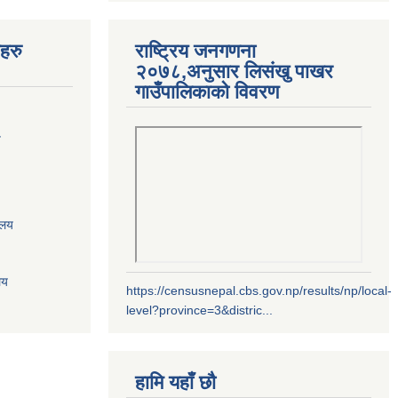
यहरु
राष्ट्रिय जनगणना
२०७८,अनुसार लिसंखु पाखर
गाउँपालिकाको विवरण
य
ालय
लय
https://censusnepal.cbs.gov.np/results/np/local-
level?province=3&distric...
हामि यहाँ छौ