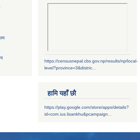
य
ालय
लय
https://censusnepal.cbs.gov.np/results/np/local-
level?province=3&distric...
हामि यहाँ छौ
https://play.google.com/store/apps/details?
id=com.ius.lisankhu&pcampaign...