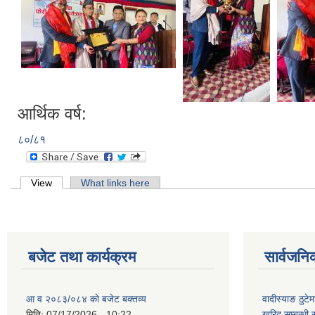
आर्थिक वर्ष:
८०/८१
Primary tabs
View
(active tab)
What links here
बजेट तथा कार्यक्रम
सार्वजनि
आ व २०८३/०८४ काे बजेट बक्तव्य
वादीस्याङ ठुटेम
मिति:
07/17/2026 - 10:22
खरिद सम्बन्धी 