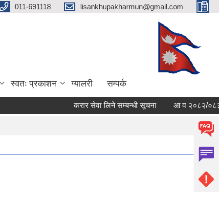
011-691118
lisankhupakharmun@gmail.com
स्वतः प्रकाशन
ग्यालरी
सम्पर्क
करार सेवा लिने सम्बन्धी सूचना
आ व २०८२/०८३ काे सम्